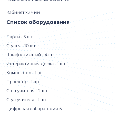
-Комплект микропрепаратов
Зоология 3 проф. уровень-1;
Кабинет химии
-Комплект микропрепаратов Общая
биология проф. уровень-1;
Список оборудования
-Комплект ботанических моделей
демонстрационные-1;
Парты - 5 шт.
-Комплект анатомических моделей -1.
Стулья - 10 шт.
Шкаф книжный - 4 шт.
Интерактивная доска - 1 шт.
Компьютер - 1 шт.
Проектор - 1 шт.
Стол учителя - 2 шт.
Стул учителя - 1 шт.
Цифровая лаборатория-5