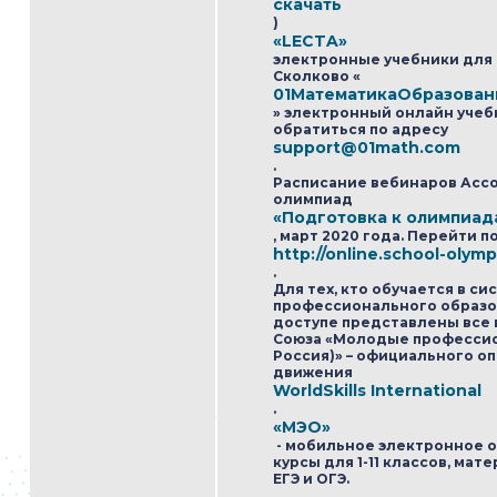
скачать
)
«LECTA»
электронные учебники для 
Сколково «
01МатематикаОбразован
» электронный онлайн учеб
обратиться по адресу
support@01math.com
.
Расписание вебинаров Асс
олимпиад
«Подготовка к олимпиад
, март 2020 года. Перейти 
http://online.school-olym
.
Для тех, кто обучается в с
профессионального образо
доступе представлены все
Союза «Молодые професси
Россия)» – официального 
движения
WorldSkills International
.
«МЭО»
- мобильное электронное 
курсы для 1-11 классов, мат
ЕГЭ и ОГЭ.