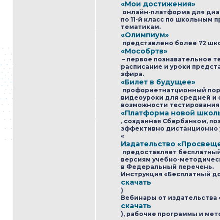
«Мои достижения»
онлайн-платформа для диаг
по 11-й класс по школьным
тематикам.
«Олимпиум»
представлено более 72 шк
«Мособртв»
– первое познавательное 
расписание и уроки предст
эфира.
«Билет в будущее»
профориетнатционный порт
видеоуроки для средней и 
возможности тестирования 
«Платформа новой школ
, созданная Сбербанком, п
эффективно дистанционно 
«
Издательство «Просвещ
предоставляет бесплатный
версиям учебно-методичес
в Федеральный перечень.
Инструкция «Бесплатный дос
скачать
)
Вебинары от издательства 
скачать
), рабочие программы и мет