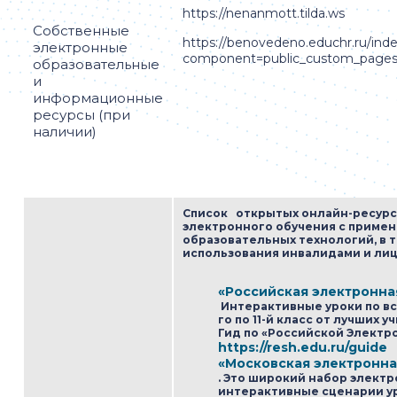
https://nenanmott.tilda.ws
Собственные
https://benovedeno.educhr.ru/ind
электронные
component=public_custom_page
образовательные
и
информационные
ресурсы (при
наличии)
Список открытых онлайн-ресурс
электронного обучения с приме
образовательных технологий, в 
использования инвалидами и лиц
«Российская электронна
Интерактивные уроки по все
го по 11-й класс от лучших 
Гид по «Российской Элект
https://resh.edu.ru/guide
«Московская электронна
. Это широкий набор электр
интерактивные сценарии у