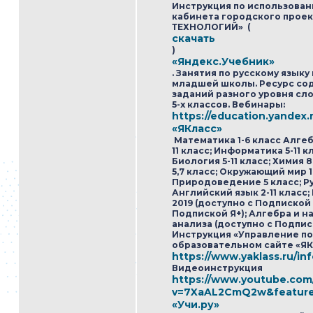
Инструкция по использова
кабинета городского прое
ТЕХНОЛОГИЙ» (
скачать
)
«Яндекс.Учебник»
. Занятия по русскому языку
младшей школы. Ресурс сод
заданий разного уровня сл
5-х классов. Вебинары:
https://education.yandex.
«ЯКласс»
Математика 1-6 класс Алгебр
11 класс; Информатика 5-11 к
Биология 5-11 класс; Химия 
5,7 класс; Окружающий мир 1,
Природоведение 5 класс; Рус
Английский язык 2-11 класс;
2019 (доступно с Подпиской Я
Подпиской Я+); Алгебра и 
анализа (доступно с Подписк
Инструкция «Управление по
образовательном сайте «Я
https://www.yaklass.ru/inf
Видеоинструкция
https://www.youtube.com
v=7XaAL2CmQ2w&feature
«Учи.ру»