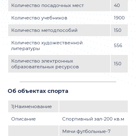
-Микроскоп школьный с подсветкой-15;
Количество посадочных мест
40
-Комплект гербариев
Количество учебников
1900
демонстрационный-1;
Количество методпособий
150
-Комплект коллекционный
демонстрационный-1;
Количество художественной
556
-Комплект микропрепаратов
литературы
Ботаника 1 проф. уровень-1;
Количество электронных
-Комплект микропрепаратов
150
Анатомия проф. уровень-1;
образовательных ресурсов
-Комплект микропрепаратов
Ботаника 2 проф. уровень-1;
Об объектах спорта
-Комплект микропрепаратов
Зоология 1 проф. уровень-1;
1)Наименование
-Комплект микропрепаратов
Зоология 2 проф. уровень-1;
Описание
Спортивный зал-200 кв.м
-Комплект микропрепаратов
Зоология 3 проф. уровень-1;
Мячи футбольные-7