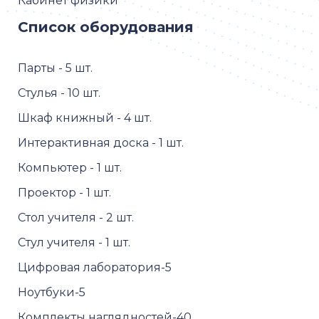
-скелет человека-2;
Кабинет физики
-раздаточный материал-245 ед;
Список оборудования
-Микроскоп школьный с подсветкой-15;
Парты - 5 шт.
-Комплект гербариев
демонстрационный-1;
Стулья - 10 шт.
-Комплект коллекционный
демонстрационный-1;
Шкаф книжный - 4 шт.
-Комплект микропрепаратов
Интерактивная доска - 1 шт.
Ботаника 1 проф. уровень-1;
Компьютер - 1 шт.
-Комплект микропрепаратов
Анатомия проф. уровень-1;
Проектор - 1 шт.
-Комплект микропрепаратов
Стол учителя - 2 шт.
Ботаника 2 проф. уровень-1;
Стул учителя - 1 шт.
-Комплект микропрепаратов
Зоология 1 проф. уровень-1;
Цифровая лаборатория-5
-Комплект микропрепаратов
Ноутбуки-5
Зоология 2 проф. уровень-1;
Комплекты наглядностей-40