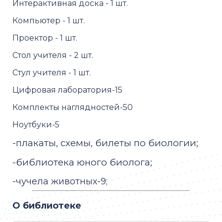
Интерактивная доска - 1 шт.
Ин
Компьютер - 1 шт.
Ко
Проектор - 1 шт.
Про
Стол учителя - 2 шт.
Сто
Стул учителя - 1 шт.
Сту
Цифровая лаборатория-15
Ци
Комплекты наглядностей-50
Но
Ноутбуки-5
Ко
-плакаты, схемы, билеты по биологии;
-библиотека юного биолога;
-чучела животных-9;
-скелет человека-2;
О библиотеке
-раздаточный материал-245 ед;