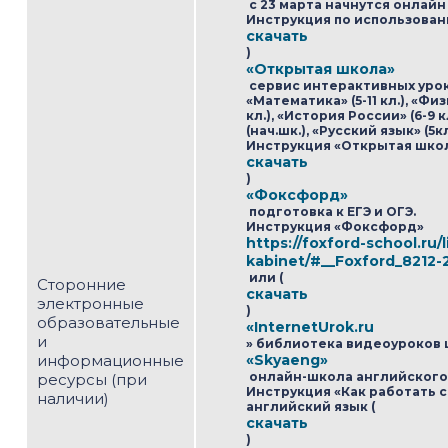
с 23 марта начнутся онлайн 
Инструкция по использовани
скачать
)
«Открытая школа»
сервис интерактивных уро
«Математика» (5-11 кл.), «Физи
кл.), «История России» (6-9 
(нач.шк.), «Русский язык» (5к
Инструкция «Открытая школ
скачать
)
«Фоксфорд»
подготовка к ЕГЭ и ОГЭ.
Инструкция «Фоксфорд»
https://foxford-school.ru/
kabinet/#__Foxford_8212-
или (
Сторонние
скачать
электронные
)
образовательные
«InternetUrok.ru
и
» библиотека видеоуроков
информационные
«Skyaeng»
онлайн-школа английского 
ресурсы (при
Инструкция «Как работать с
наличии)
английский язык (
скачать
)